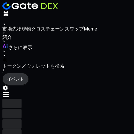
市場
先物
現物
クロスチェーンスワップ
Meme
紹介
さらに表示
トークン／ウォレットを検索
/
イベント