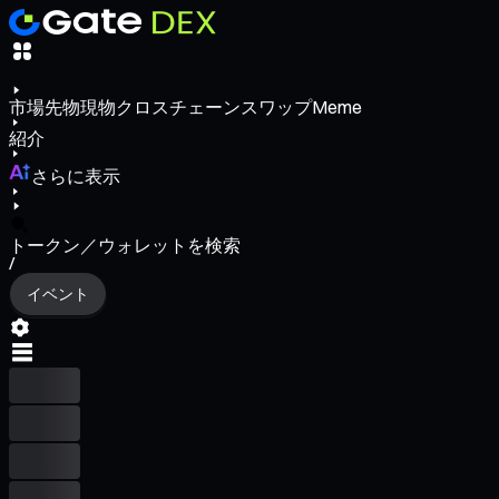
市場
先物
現物
クロスチェーンスワップ
Meme
紹介
さらに表示
トークン／ウォレットを検索
/
イベント