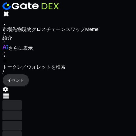
市場
先物
現物
クロスチェーンスワップ
Meme
紹介
さらに表示
トークン／ウォレットを検索
/
イベント