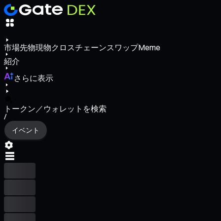
市場
先物
現物
クロスチェーンスワップ
Meme
紹介
さらに表示
トークン／ウォレットを検索
/
イベント