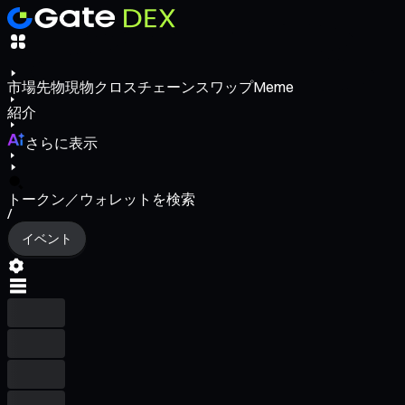
市場
先物
現物
クロスチェーンスワップ
Meme
紹介
さらに表示
トークン／ウォレットを検索
/
イベント