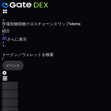
市場
先物
現物
クロスチェーンスワップ
Meme
紹介
さらに表示
トークン／ウォレットを検索
/
イベント