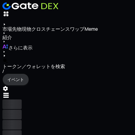
市場
先物
現物
クロスチェーンスワップ
Meme
紹介
さらに表示
トークン／ウォレットを検索
/
イベント