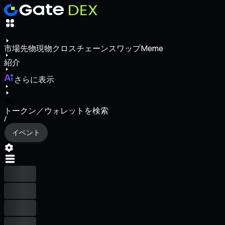
市場
先物
現物
クロスチェーンスワップ
Meme
紹介
さらに表示
トークン／ウォレットを検索
/
イベント