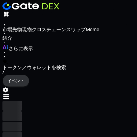
市場
先物
現物
クロスチェーンスワップ
Meme
紹介
さらに表示
トークン／ウォレットを検索
/
イベント