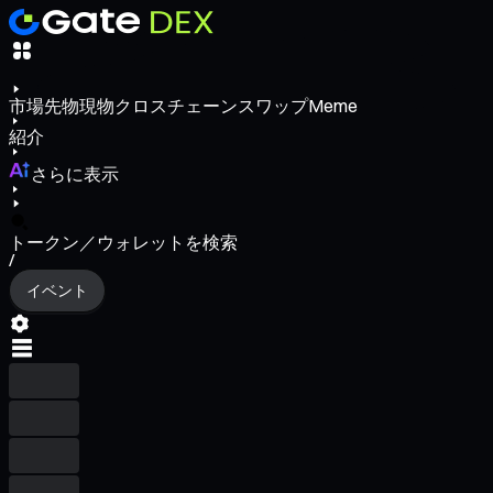
市場
先物
現物
クロスチェーンスワップ
Meme
紹介
さらに表示
トークン／ウォレットを検索
/
イベント