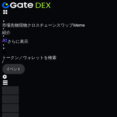
市場
先物
現物
クロスチェーンスワップ
Meme
紹介
さらに表示
トークン／ウォレットを検索
/
イベント