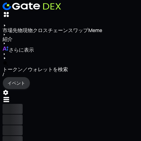
市場
先物
現物
クロスチェーンスワップ
Meme
紹介
さらに表示
トークン／ウォレットを検索
/
イベント