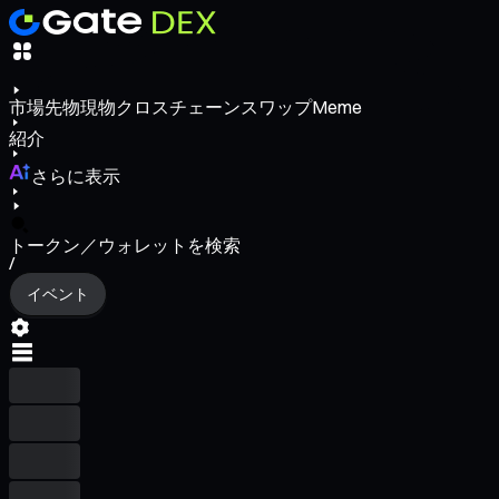
市場
先物
現物
クロスチェーンスワップ
Meme
紹介
さらに表示
トークン／ウォレットを検索
/
イベント