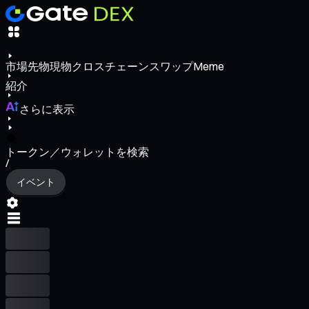
市場
先物
現物
クロスチェーンスワップ
Meme
紹介
さらに表示
トークン／ウォレットを検索
/
イベント