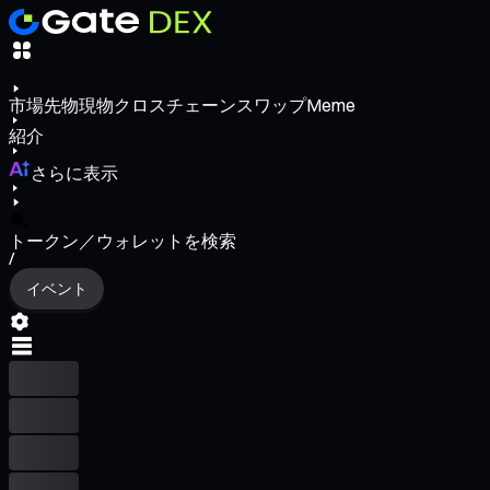
市場
先物
現物
クロスチェーンスワップ
Meme
紹介
さらに表示
トークン／ウォレットを検索
/
イベント