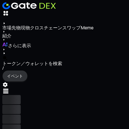
市場
先物
現物
クロスチェーンスワップ
Meme
紹介
さらに表示
トークン／ウォレットを検索
/
イベント