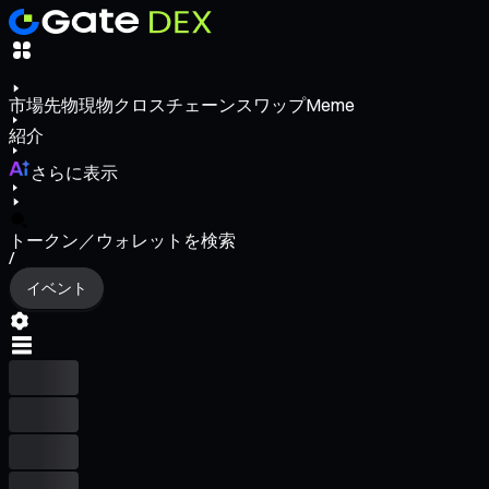
市場
先物
現物
クロスチェーンスワップ
Meme
紹介
さらに表示
トークン／ウォレットを検索
/
イベント