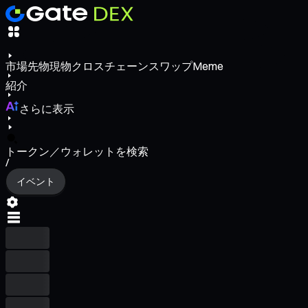
市場
先物
現物
クロスチェーンスワップ
Meme
紹介
さらに表示
トークン／ウォレットを検索
/
イベント