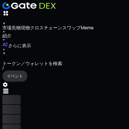
市場
先物
現物
クロスチェーンスワップ
Meme
紹介
さらに表示
トークン／ウォレットを検索
/
イベント