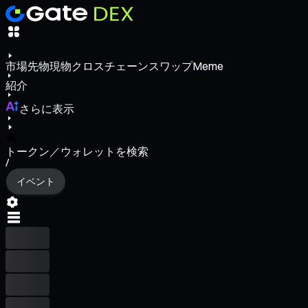
市場
先物
現物
クロスチェーンスワップ
Meme
紹介
さらに表示
トークン／ウォレットを検索
/
イベント