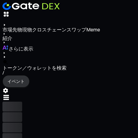
市場
先物
現物
クロスチェーンスワップ
Meme
紹介
さらに表示
トークン／ウォレットを検索
/
イベント