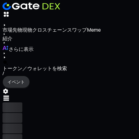
市場
先物
現物
クロスチェーンスワップ
Meme
紹介
さらに表示
トークン／ウォレットを検索
/
イベント