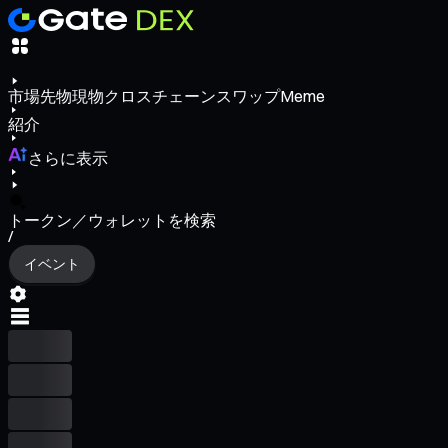
市場
先物
現物
クロスチェーンスワップ
Meme
紹介
さらに表示
トークン／ウォレットを検索
/
イベント