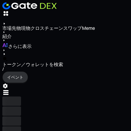
市場
先物
現物
クロスチェーンスワップ
Meme
紹介
さらに表示
トークン／ウォレットを検索
/
イベント