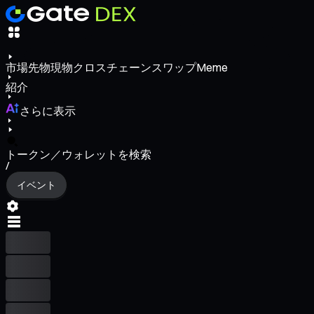
市場
先物
現物
クロスチェーンスワップ
Meme
紹介
さらに表示
トークン／ウォレットを検索
/
イベント