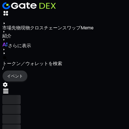
市場
先物
現物
クロスチェーンスワップ
Meme
紹介
さらに表示
トークン／ウォレットを検索
/
イベント