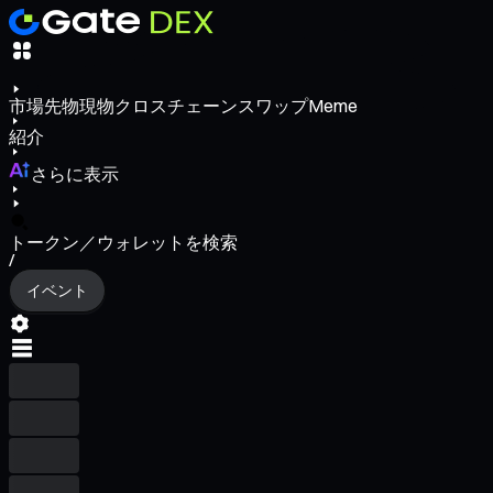
市場
先物
現物
クロスチェーンスワップ
Meme
紹介
さらに表示
トークン／ウォレットを検索
/
イベント