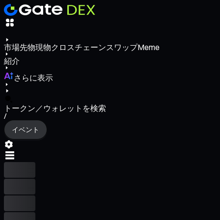
市場
先物
現物
クロスチェーンスワップ
Meme
紹介
さらに表示
トークン／ウォレットを検索
/
イベント