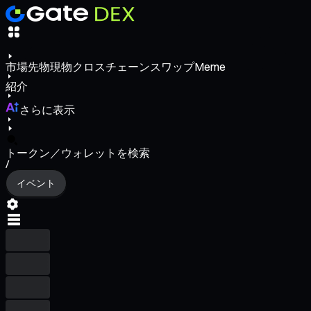
市場
先物
現物
クロスチェーンスワップ
Meme
紹介
さらに表示
トークン／ウォレットを検索
/
イベント