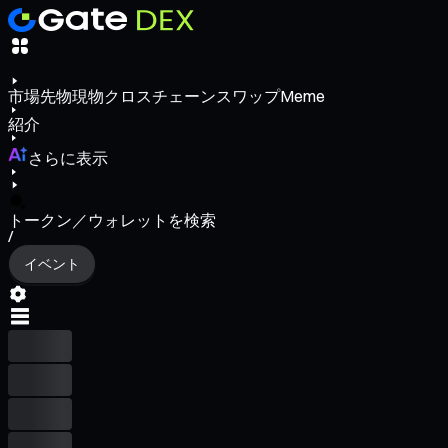
市場
先物
現物
クロスチェーンスワップ
Meme
紹介
さらに表示
トークン／ウォレットを検索
/
イベント