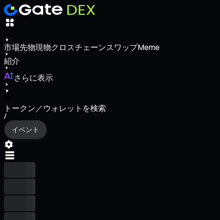
市場
先物
現物
クロスチェーンスワップ
Meme
紹介
さらに表示
トークン／ウォレットを検索
/
イベント