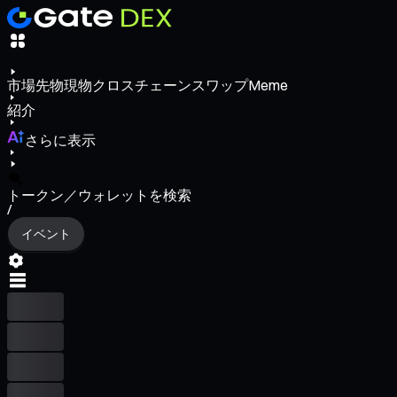
市場
先物
現物
クロスチェーンスワップ
Meme
紹介
さらに表示
トークン／ウォレットを検索
/
イベント