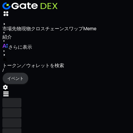
市場
先物
現物
クロスチェーンスワップ
Meme
紹介
さらに表示
トークン／ウォレットを検索
/
イベント