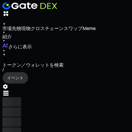
市場
先物
現物
クロスチェーンスワップ
Meme
紹介
さらに表示
トークン／ウォレットを検索
/
イベント