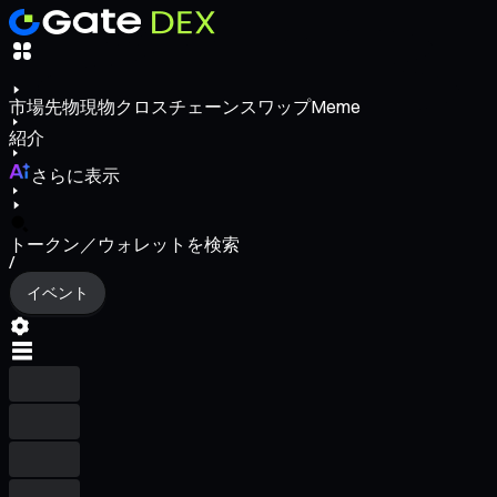
市場
先物
現物
クロスチェーンスワップ
Meme
紹介
さらに表示
トークン／ウォレットを検索
/
イベント