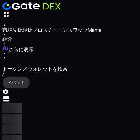
市場
先物
現物
クロスチェーンスワップ
Meme
紹介
さらに表示
トークン／ウォレットを検索
/
イベント