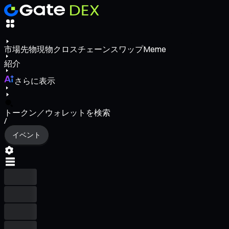
市場
先物
現物
クロスチェーンスワップ
Meme
紹介
さらに表示
トークン／ウォレットを検索
/
イベント