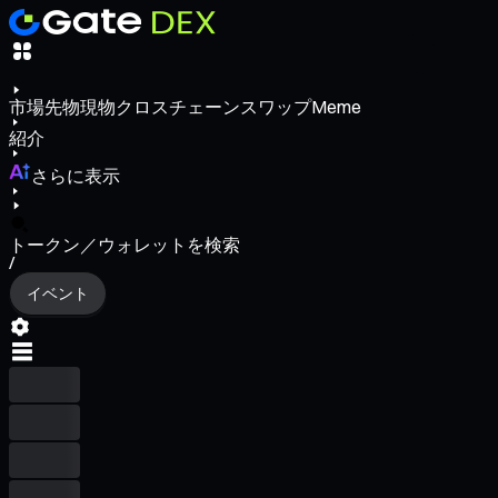
市場
先物
現物
クロスチェーンスワップ
Meme
紹介
さらに表示
トークン／ウォレットを検索
/
イベント