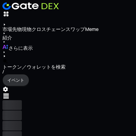
市場
先物
現物
クロスチェーンスワップ
Meme
紹介
さらに表示
トークン／ウォレットを検索
/
イベント