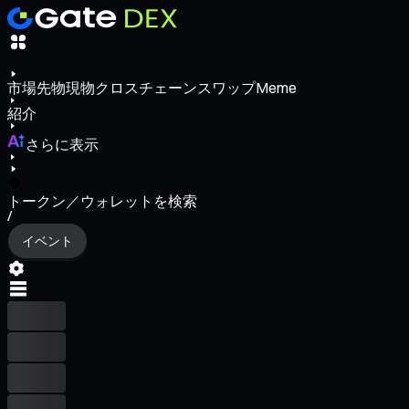
市場
先物
現物
クロスチェーンスワップ
Meme
紹介
さらに表示
トークン／ウォレットを検索
/
イベント