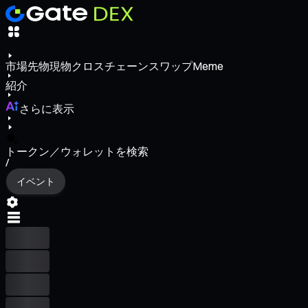
市場
先物
現物
クロスチェーンスワップ
Meme
紹介
さらに表示
トークン／ウォレットを検索
/
イベント