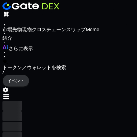
市場
先物
現物
クロスチェーンスワップ
Meme
紹介
さらに表示
トークン／ウォレットを検索
/
イベント