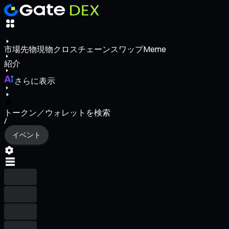
市場
先物
現物
クロスチェーンスワップ
Meme
紹介
さらに表示
トークン／ウォレットを検索
/
イベント