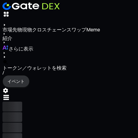
市場
先物
現物
クロスチェーンスワップ
Meme
紹介
さらに表示
トークン／ウォレットを検索
/
イベント