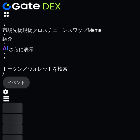
市場
先物
現物
クロスチェーンスワップ
Meme
紹介
さらに表示
トークン／ウォレットを検索
/
イベント