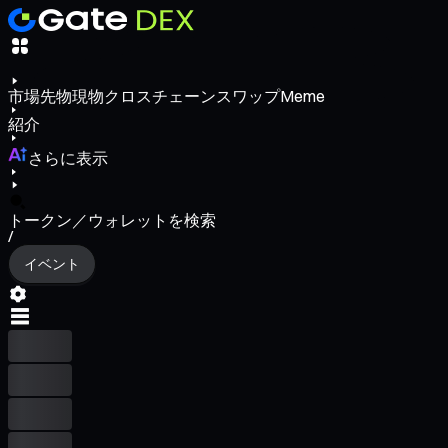
市場
先物
現物
クロスチェーンスワップ
Meme
紹介
さらに表示
トークン／ウォレットを検索
/
イベント