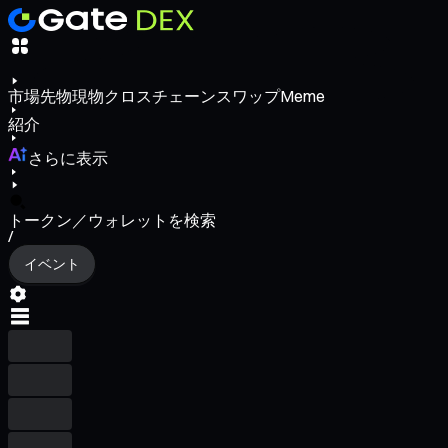
市場
先物
現物
クロスチェーンスワップ
Meme
紹介
さらに表示
トークン／ウォレットを検索
/
イベント