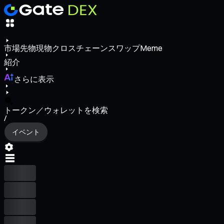
市場
先物
現物
クロスチェーンスワップ
Meme
紹介
さらに表示
トークン／ウォレットを検索
/
イベント