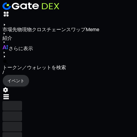
市場
先物
現物
クロスチェーンスワップ
Meme
紹介
さらに表示
トークン／ウォレットを検索
/
イベント