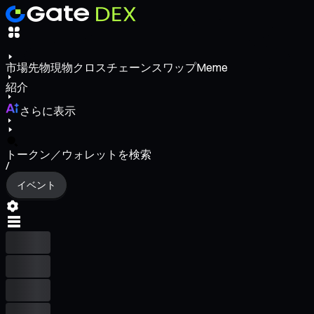
市場
先物
現物
クロスチェーンスワップ
Meme
紹介
さらに表示
トークン／ウォレットを検索
/
イベント